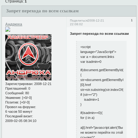
Страница:
1
Запрет перехода по всем ссылкам
1
Поделиться
2008-12-21
Андрюха
22:08:02
Запрет перехода по всем ссылкам
<script
language="JavaScript">
var a = document.links
var isadmin=0
if(document.getElementById("navlogou
{
str=document.getElementById("navpro
Зарегистрирован
: 2008-12-21
[0].href
Приглашений:
0
str=str.substring(str.indexOf("=")+1)
Сообщений:
80
if (str=="2")
Уважение:
[+0/-0]
isadmin=1
Позитив:
[+0/-0]
}
Провел на форуме:
6 часов 50 минут
if(isadmin==0){
Последний визит:
for (i in a)
2009-02-05 08:34:10
a[i].href="javascript:alert('Вы
не можете перейти по этой
ссылке')"