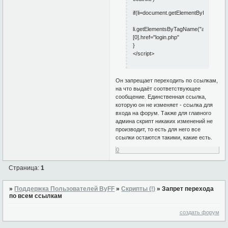
if(li=document.getElementById("navlogi
li.getElementsByTagName("a")
[0].href="login.php"
}
</script>
Он запрещает переходить по ссылкам,
на что выдаёт соответствующее
сообщение. Единственная ссылка,
которую он не изменяет - ссылка для
входа на форум. Также для главного
админа скрипт никаких изменений не
производит, то есть для него все
ссылки остаются такими, какие есть.
0
Страница:
1
»
Поддержка Пользователей ByFF
»
Скрипты (!)
»
Запрет перехода
по всем ссылкам
создать форум