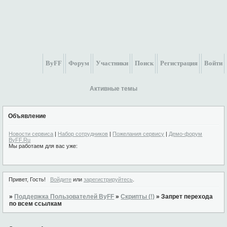
ByFF
Форум
Участники
Поиск
Регистрация
Войти
Активные темы
Объявление
Новости сервиса
|
Набор сотрудников
|
Пожелания сервису
|
Демо-форум
ByFF.Ru
Мы работаем для вас уже:
Привет, Гость!
Войдите
или
зарегистрируйтесь
.
»
Поддержка Пользователей ByFF
»
Скрипты (!)
»
Запрет перехода
по всем ссылкам