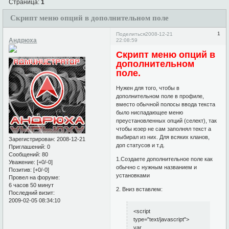
Страница:
1
Скрипт меню опций в дополнительном поле
1
Поделиться
2008-12-21
Андрюха
22:08:59
Скрипт меню опций в
дополнительном
поле.
Нужен для того, чтобы в
дополнительном поле в профиле,
вместо обычной полосы ввода текста
было ниспадающее меню
преустановленных опций (селект), так
чтобы юзер не сам заполнял текст а
выбирал из них. Для всяких кланов,
Зарегистрирован
: 2008-12-21
доп статусов и т.д.
Приглашений:
0
Сообщений:
80
1.Создаете дополнительное поле как
Уважение:
[+0/-0]
обычно с нужным названием и
Позитив:
[+0/-0]
установками
Провел на форуме:
6 часов 50 минут
2. Вниз вставлем:
Последний визит:
2009-02-05 08:34:10
<script
type="text/javascript">
var