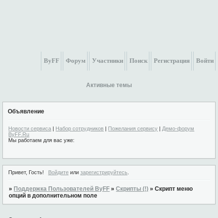
ByFF
Форум
Участники
Поиск
Регистрация
Войти
Активные темы
Объявление
Новости сервиса
|
Набор сотрудников
|
Пожелания сервису
|
Демо-форум
ByFF.Ru
Мы работаем для вас уже:
Привет, Гость!
Войдите
или
зарегистрируйтесь
.
»
Поддержка Пользователей ByFF
»
Скрипты (!)
»
Скрипт меню
опций в дополнительном поле