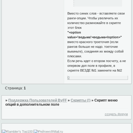
Вместо синих слов - вставляете свои
ранги-опции. Чтобы увеличить их
количество размножайте в скрипте
этот блок
"<option
value='ведьма'>ведьма</option>"
вместо красного троеточия (если
рангов больше не надо. тоеточие
выкиньте), соединяя их между собой
плюсами.
Если речь идет о втором посчету, а не
опервом доп поле в профиле, в
скрипте ВЕЗДЕ fld1 замените на fld2
0
Страница:
1
»
Поддержка Пользователей ByFF
»
Скрипты (!)
»
Скрипт меню
опций в дополнительном поле
создать форум