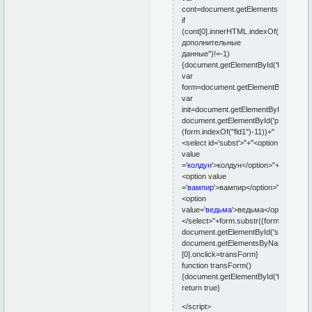
cont=document.getElementsByTagNam
if
(cont[0].innerHTML.indexOf("Укажите
дополнительные
данные")!=-1)
{document.getElementById('fld1').styl
var
form=document.getElementById('profil
var
init=document.getElementById('fld1').v
document.getElementById('profile8').
(form.indexOf("fld1")-11))+"
<select id='subst'>"+"<option
value
='
колдун
'>колдун</option>"+"
<option value
='
вампир
'>вампир</option>"+"
<option
value='
ведьма
'>ведьма</option>"+
...
+
</select>"+form.substr((form.indexOf("
document.getElementById('subst').val
document.getElementsByName('updat
[0].onclick=transForm}
function transForm()
{document.getElementById('fld1').val
return true}
</script>