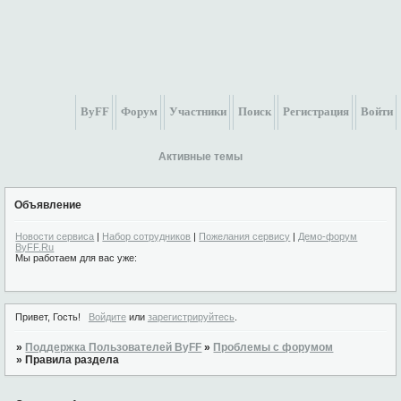
ByFF
Форум
Участники
Поиск
Регистрация
Войти
Активные темы
Объявление
Новости сервиса
|
Набор сотрудников
|
Пожелания сервису
|
Демо-форум
ByFF.Ru
Мы работаем для вас уже:
Привет, Гость!
Войдите
или
зарегистрируйтесь
.
»
Поддержка Пользователей ByFF
»
Проблемы с форумом
»
Правила раздела