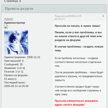
Страница:
1
Правила раздела
1
Поделиться
2008-12-25
Admin
00:43:27
Администратор
Просьба не писать в чужих темах!
Пишем, если у вас проблемы, и вы
не нашли ответа в другой теме или
разделе на форуме
В случае проблемы - создать новую
тему.
Зарегистрирован
: 2008-12-21
Если проблем несколько - создаем
Приглашений:
0
соответственно несколько отдельных
Сообщений:
35
тем.
Уважение:
[+2/-0]
Позитив:
[+1/-1]
После решения проблемы - тема будет
Провел на форуме:
удалена в корзину, но предварительно
51 минуту
закрыта.
Последний визит:
2009-08-14 14:25:49
Соответственно раздел будет чище,
чем когда все сообщения сгружены в
одну тему.
Просьба обязательно указывать
адрес своего форума!